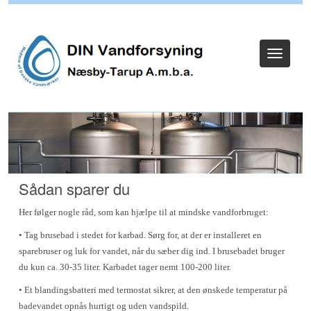
Log ind (Kun Admin)
Toggle
navigat
Sådan sparer du
Her følger nogle råd, som kan hjælpe til at mindske vandforbruget:
• Tag brusebad i stedet for karbad. Sørg for, at der er installeret en
sparebruser og luk for vandet, når du sæber dig ind. I brusebadet bruger
du kun ca. 30-35 liter. Karbadet tager nemt 100-200 liter.
• Et blandingsbatteri med termostat sikrer, at den ønskede temperatur på
badevandet opnås hurtigt og uden vandspild.