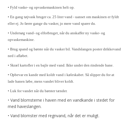
• Fyld vaske- og opvaskemaskinen helt op.
• En gang tøjvask bruger ca. 25 liter vand - uanset om maskinen er fyldt
eller ej. Jo færre gange du vasker, jo mere vand sparer du.
• Undersøg vand- og elforbruget, når du anskaffer ny vaske- og
opvaskemaskine.
• Brug spand og børste når du vasker bil. Vandslangen poster drikkevand
ned i afløbet.
• Skræl kartofler i en bajle med vand. Ikke under den rindende hane.
• Opbevar en kande med koldt vand i køleskabet. Så slipper du for at
lade hanen løbe, mens vandet bliver koldt.
• Luk for vandet når du børster tænder.
• Vand blomsterne i haven med en vandkande i stedet for
med haveslangen.
• Vand blomster med regnvand, når det er muligt.